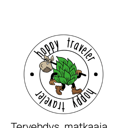
Siirry
sisältöön
Tervehdys, matkaaja.