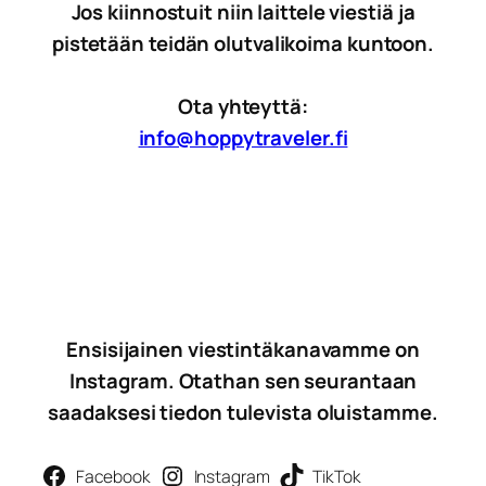
Jos kiinnostuit niin laittele viestiä ja
pistetään teidän olutvalikoima kuntoon.
Ota yhteyttä:
info@hoppytraveler.fi
Ensisijainen viestintäkanavamme on
Instagram. Otathan sen seurantaan
saadaksesi tiedon tulevista oluistamme.
Facebook
Instagram
TikTok